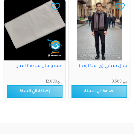
شال شبابي (ى اسكارف )
عمة وشال سادة ٤ امتار
ر.ع.3.500
ر.ع.12.000
إضافة الي السلة
إضافة الي السلة